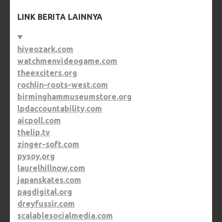
LINK BERITA LAINNYA
hiveozark.com
watchmenvideogame.com
theexciters.org
rochlin-roots-west.com
birminghammuseumstore.org
lpdaccountability.com
aicpoll.com
thelip.tv
zinger-soft.com
pysoy.org
laurelhillnow.com
japanskates.com
pagdigital.org
dreyfussir.com
scalablesocialmedia.com