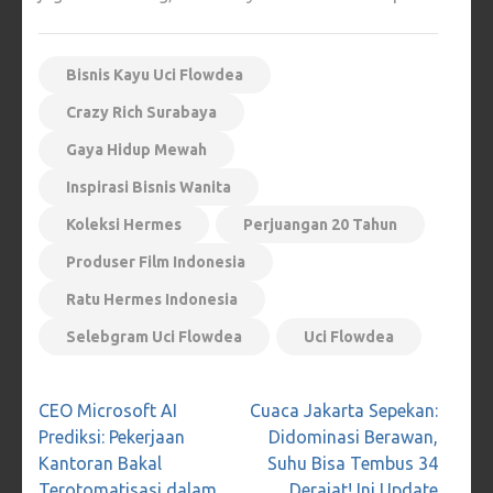
Bisnis Kayu Uci Flowdea
Crazy Rich Surabaya
Gaya Hidup Mewah
Inspirasi Bisnis Wanita
Koleksi Hermes
Perjuangan 20 Tahun
Produser Film Indonesia
Ratu Hermes Indonesia
Selebgram Uci Flowdea
Uci Flowdea
Navigasi
CEO Microsoft AI
Cuaca Jakarta Sepekan:
pos
Prediksi: Pekerjaan
Didominasi Berawan,
Kantoran Bakal
Suhu Bisa Tembus 34
Terotomatisasi dalam
Derajat! Ini Update