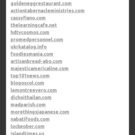
goldeneggrestaurant.com
actiontabernacleministries.com
cassyfiano.com
thelearningcafe.net
hdtvcosmos.com
promedpersonnel.com
ukrkatalog.info
foodiesmania.com
artisanbread-abo.com
majesticamericaline.com
top101news.com
blogoscol.com
lemontreevero.com
dichoithailan.com
madparish.com
morethingsjapanese.com
nabatifoods.com
lockeober.com
islandtimes.us