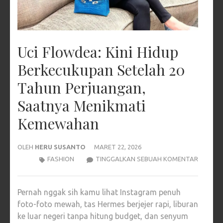
Uci Flowdea: Kini Hidup
Berkecukupan Setelah 20
Tahun Perjuangan,
Saatnya Menikmati
Kemewahan
OLEH
HERU SUSANTO
MARET 22, 2026
UCI
FASHION
TINGGALKAN SEBUAH KOMENTAR
FLOWDE
KINI
Pernah nggak sih kamu lihat Instagram penuh
HIDUP
foto-foto mewah, tas Hermes berjejer rapi, liburan
BERKEC
ke luar negeri tanpa hitung budget, dan senyum
SETELA