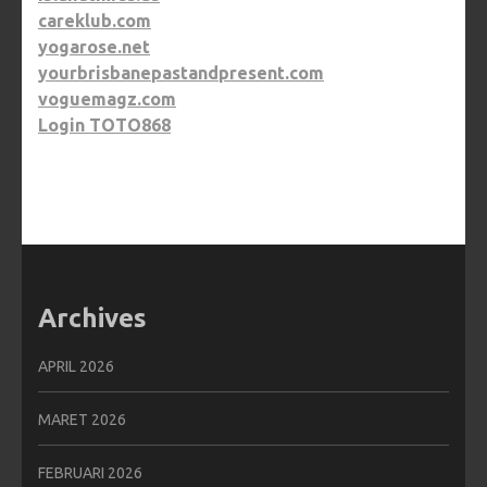
careklub.com
yogarose.net
yourbrisbanepastandpresent.com
voguemagz.com
Login TOTO868
Archives
APRIL 2026
MARET 2026
FEBRUARI 2026