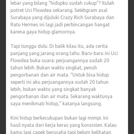
lebar yang bilang “hidupku sudah cukup”? Itulah
20
potret Uci Flowdea sekarang. Selebgram asal
TAHUN
Surabaya yang dijuluki Crazy Rich Surabaya dan
PERJUA
Ratu Hermes ini lagi jadi perbincangan hangat
SAATNY
karena gaya hidup glamornya.
MENIKM
KEMEW
Tapi tunggu dulu. Di balik kilau itu, ada cerita
panjang yang jarang orang tahu. Baru-baru ini Uci
Flowdea buka suara: perjuangannya sudah 20
tahun lebih. Bukan waktu singkat, penuh
pengorbanan dan air mata. “Untuk bisa hidup
seperti ini aku perjuangannya sudah 20 tahun
lebih, bukan waktu yang singkat banyak
pengorbanan dan air mata. Sekarang waktunya
saya menikmati hidup,” katanya langsung.
Kini hidup berkecukupan bukan lagi mimpi. Ini
hasil nyata dari kerja keras yang konsisten. Kalau
kamu lagi capek berusaha tapi belum kelihatan