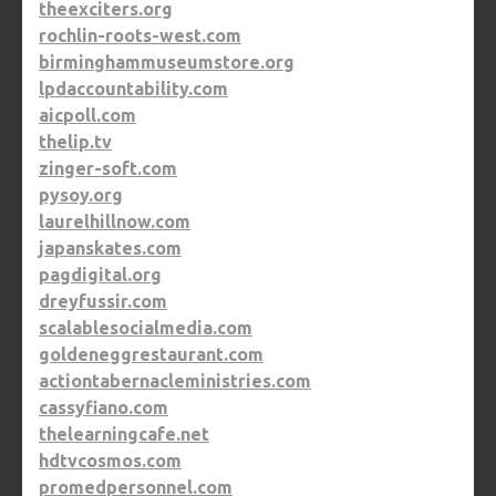
theexciters.org
rochlin-roots-west.com
birminghammuseumstore.org
lpdaccountability.com
aicpoll.com
thelip.tv
zinger-soft.com
pysoy.org
laurelhillnow.com
japanskates.com
pagdigital.org
dreyfussir.com
scalablesocialmedia.com
goldeneggrestaurant.com
actiontabernacleministries.com
cassyfiano.com
thelearningcafe.net
hdtvcosmos.com
promedpersonnel.com