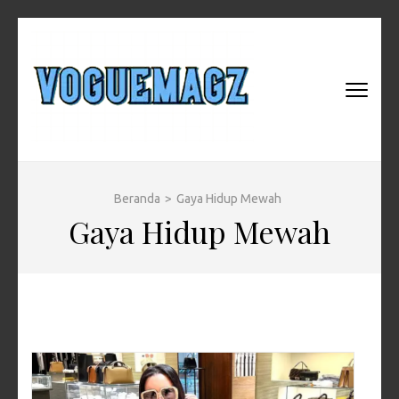
Lompat
ke
konten
(Tekan
VOGUEMAG
Fashion, Teknologi, dan
Enter)
Gaya Hidup Global
Beranda
>
Gaya Hidup Mewah
Gaya Hidup Mewah