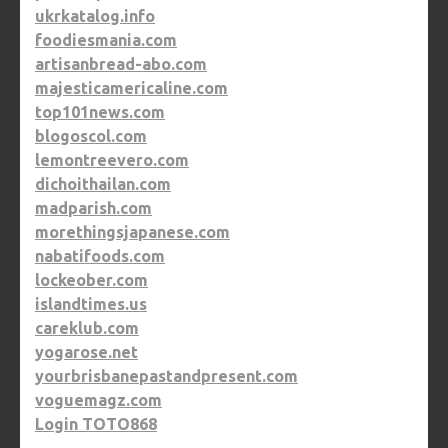
ukrkatalog.info
foodiesmania.com
artisanbread-abo.com
majesticamericaline.com
top101news.com
blogoscol.com
lemontreevero.com
dichoithailan.com
madparish.com
morethingsjapanese.com
nabatifoods.com
lockeober.com
islandtimes.us
careklub.com
yogarose.net
yourbrisbanepastandpresent.com
voguemagz.com
Login TOTO868