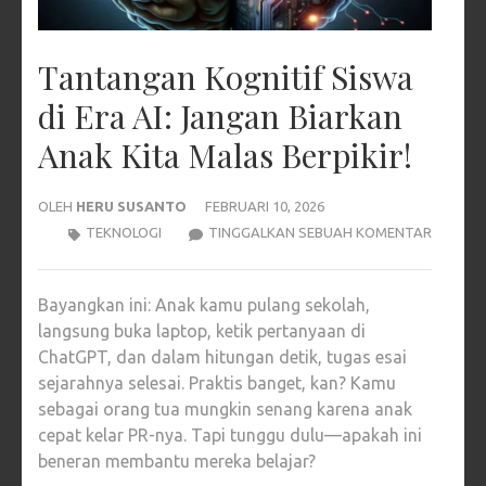
Tantangan Kognitif Siswa
di Era AI: Jangan Biarkan
Anak Kita Malas Berpikir!
OLEH
HERU SUSANTO
FEBRUARI 10, 2026
TANTA
TEKNOLOGI
TINGGALKAN SEBUAH KOMENTAR
KOGNITI
SISWA
Bayangkan ini: Anak kamu pulang sekolah,
DI
langsung buka laptop, ketik pertanyaan di
ERA
ChatGPT, dan dalam hitungan detik, tugas esai
AI:
sejarahnya selesai. Praktis banget, kan? Kamu
JANGAN
sebagai orang tua mungkin senang karena anak
BIARKA
cepat kelar PR-nya. Tapi tunggu dulu—apakah ini
ANAK
beneran membantu mereka belajar?
KITA