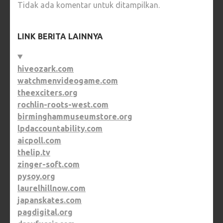
Tidak ada komentar untuk ditampilkan.
LINK BERITA LAINNYA
hiveozark.com
watchmenvideogame.com
theexciters.org
rochlin-roots-west.com
birminghammuseumstore.org
lpdaccountability.com
aicpoll.com
thelip.tv
zinger-soft.com
pysoy.org
laurelhillnow.com
japanskates.com
pagdigital.org