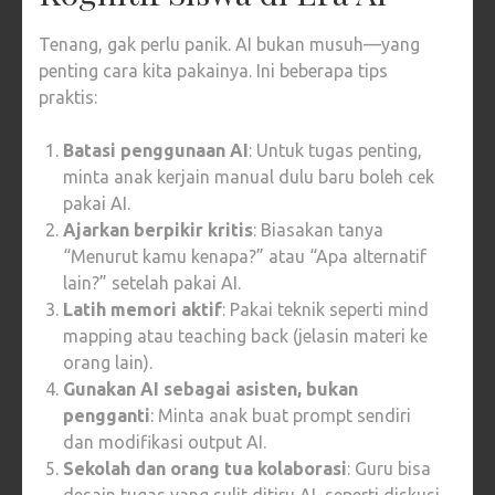
Tenang, gak perlu panik. AI bukan musuh—yang
penting cara kita pakainya. Ini beberapa tips
praktis:
Batasi penggunaan AI
: Untuk tugas penting,
minta anak kerjain manual dulu baru boleh cek
pakai AI.
Ajarkan berpikir kritis
: Biasakan tanya
“Menurut kamu kenapa?” atau “Apa alternatif
lain?” setelah pakai AI.
Latih memori aktif
: Pakai teknik seperti mind
mapping atau teaching back (jelasin materi ke
orang lain).
Gunakan AI sebagai asisten, bukan
pengganti
: Minta anak buat prompt sendiri
dan modifikasi output AI.
Sekolah dan orang tua kolaborasi
: Guru bisa
desain tugas yang sulit ditiru AI, seperti diskusi