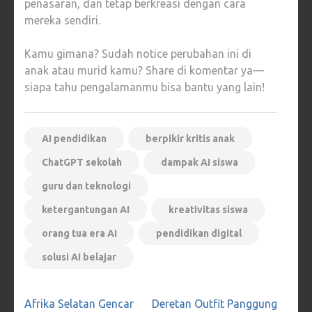
penasaran, dan tetap berkreasi dengan cara
mereka sendiri.
Kamu gimana? Sudah notice perubahan ini di
anak atau murid kamu? Share di komentar ya—
siapa tahu pengalamanmu bisa bantu yang lain!
AI pendidikan
berpikir kritis anak
ChatGPT sekolah
dampak AI siswa
guru dan teknologi
ketergantungan AI
kreativitas siswa
orang tua era AI
pendidikan digital
solusi AI belajar
Navigasi
Afrika Selatan Gencar
Deretan Outfit Panggung