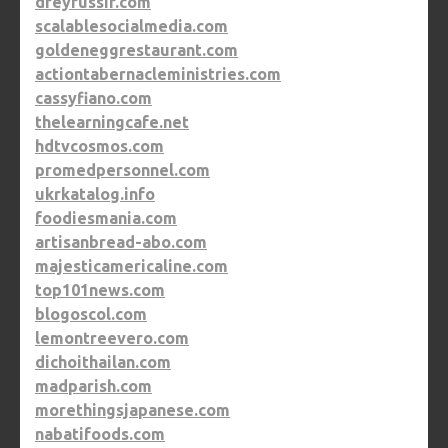
dreyfussir.com
scalablesocialmedia.com
goldeneggrestaurant.com
actiontabernacleministries.com
cassyfiano.com
thelearningcafe.net
hdtvcosmos.com
promedpersonnel.com
ukrkatalog.info
foodiesmania.com
artisanbread-abo.com
majesticamericaline.com
top101news.com
blogoscol.com
lemontreevero.com
dichoithailan.com
madparish.com
morethingsjapanese.com
nabatifoods.com