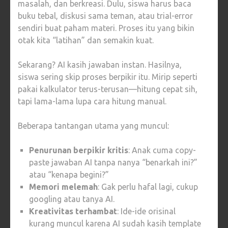
masalah, dan berkreasi. Dulu, siswa harus baca
buku tebal, diskusi sama teman, atau trial-error
sendiri buat paham materi. Proses itu yang bikin
otak kita “latihan” dan semakin kuat.
Sekarang? AI kasih jawaban instan. Hasilnya,
siswa sering skip proses berpikir itu. Mirip seperti
pakai kalkulator terus-terusan—hitung cepat sih,
tapi lama-lama lupa cara hitung manual.
Beberapa tantangan utama yang muncul:
Penurunan berpikir kritis
: Anak cuma copy-
paste jawaban AI tanpa nanya “benarkah ini?”
atau “kenapa begini?”
Memori melemah
: Gak perlu hafal lagi, cukup
googling atau tanya AI.
Kreativitas terhambat
: Ide-ide orisinal
kurang muncul karena AI sudah kasih template