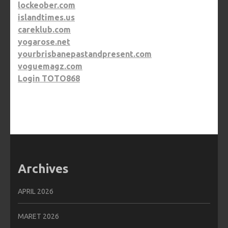
lockeober.com
islandtimes.us
careklub.com
yogarose.net
yourbrisbanepastandpresent.com
voguemagz.com
Login TOTO868
Archives
APRIL 2026
MARET 2026