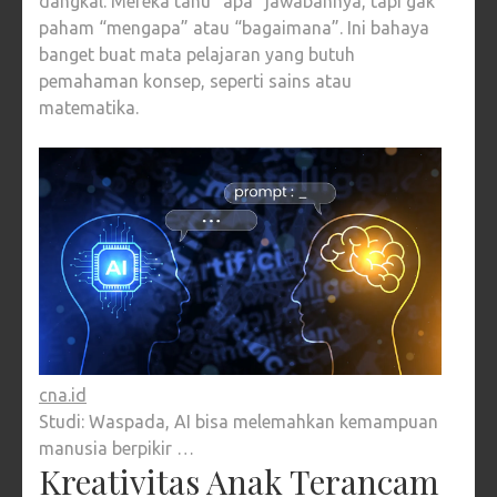
dangkal. Mereka tahu “apa” jawabannya, tapi gak
paham “mengapa” atau “bagaimana”. Ini bahaya
banget buat mata pelajaran yang butuh
pemahaman konsep, seperti sains atau
matematika.
cna.id
Studi: Waspada, AI bisa melemahkan kemampuan
manusia berpikir …
Kreativitas Anak Terancam