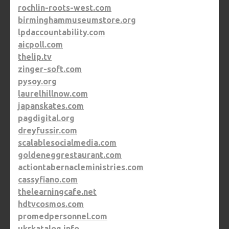
rochlin-roots-west.com
birminghammuseumstore.org
lpdaccountability.com
aicpoll.com
thelip.tv
zinger-soft.com
pysoy.org
laurelhillnow.com
japanskates.com
pagdigital.org
dreyfussir.com
scalablesocialmedia.com
goldeneggrestaurant.com
actiontabernacleministries.com
cassyfiano.com
thelearningcafe.net
hdtvcosmos.com
promedpersonnel.com
ukrkatalog.info