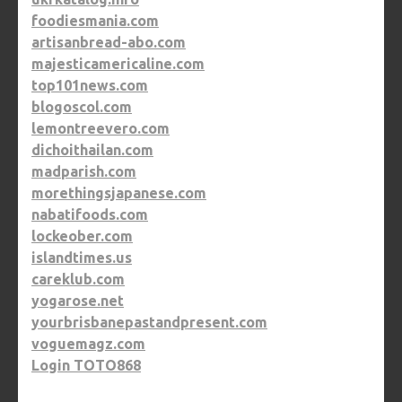
foodiesmania.com
artisanbread-abo.com
majesticamericaline.com
top101news.com
blogoscol.com
lemontreevero.com
dichoithailan.com
madparish.com
morethingsjapanese.com
nabatifoods.com
lockeober.com
islandtimes.us
careklub.com
yogarose.net
yourbrisbanepastandpresent.com
voguemagz.com
Login TOTO868