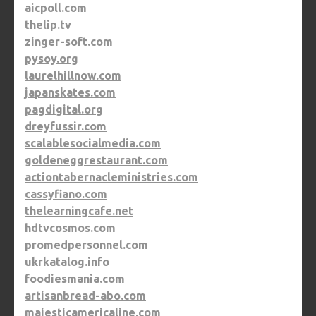
aicpoll.com
thelip.tv
zinger-soft.com
pysoy.org
laurelhillnow.com
japanskates.com
pagdigital.org
dreyfussir.com
scalablesocialmedia.com
goldeneggrestaurant.com
actiontabernacleministries.com
cassyfiano.com
thelearningcafe.net
hdtvcosmos.com
promedpersonnel.com
ukrkatalog.info
foodiesmania.com
artisanbread-abo.com
majesticamericaline.com