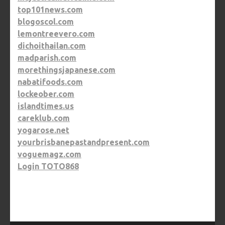
top101news.com
blogoscol.com
lemontreevero.com
dichoithailan.com
madparish.com
morethingsjapanese.com
nabatifoods.com
lockeober.com
islandtimes.us
careklub.com
yogarose.net
yourbrisbanepastandpresent.com
voguemagz.com
Login TOTO868