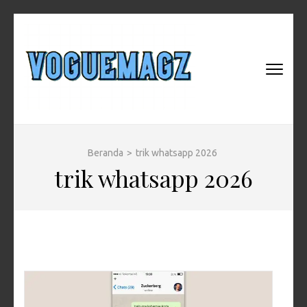
Lompat
ke
konten
(Tekan
VOGUEMAG
Fashion, Teknologi, dan
Enter)
Gaya Hidup Global
Beranda
>
trik whatsapp 2026
trik whatsapp 2026