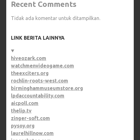
Recent Comments
Tidak ada komentar untuk ditampilkan.
LINK BERITA LAINNYA
hiveozark.com
watchmenvideogame.com
theexciters.org
rochlin-roots-west.com
birminghammuseumstore.org
lpdaccountability.com
aicpoll.com
thelip.tv
zinger-soft.com
pysoy.org
laurelhillnow.com