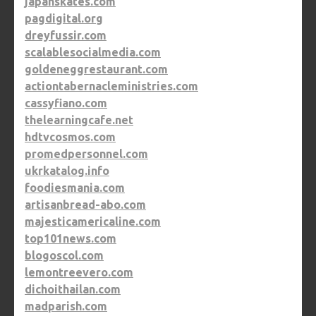
japanskates.com
pagdigital.org
dreyfussir.com
scalablesocialmedia.com
goldeneggrestaurant.com
actiontabernacleministries.com
cassyfiano.com
thelearningcafe.net
hdtvcosmos.com
promedpersonnel.com
ukrkatalog.info
foodiesmania.com
artisanbread-abo.com
majesticamericaline.com
top101news.com
blogoscol.com
lemontreevero.com
dichoithailan.com
madparish.com