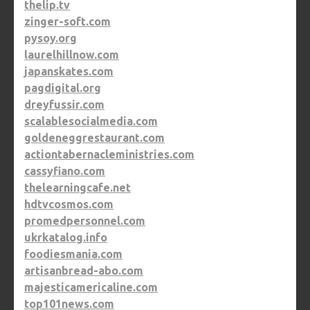
thelip.tv
zinger-soft.com
pysoy.org
laurelhillnow.com
japanskates.com
pagdigital.org
dreyfussir.com
scalablesocialmedia.com
goldeneggrestaurant.com
actiontabernacleministries.com
cassyfiano.com
thelearningcafe.net
hdtvcosmos.com
promedpersonnel.com
ukrkatalog.info
foodiesmania.com
artisanbread-abo.com
majesticamericaline.com
top101news.com