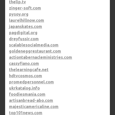
thelip.tv
zinger-soft.com
pysoy.org
laurelhillnow.com
japanskates.com
pagdigital.org
dreyfussir.com
scalablesocialmedia.com
goldeneggrestaurant.com
actiontabernacleministries.com
cassyfiano.com
thelearningcafe.net
hdtvcosmos.com
promedpersonnel.com
ukrkatalog.info
foodiesmania.com
artisanbread-abo.com
majesticamericaline.com
top101news.com