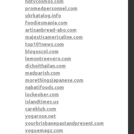
hdtvcosmos.com
promedpersonnel.com
ukrkatalog.info
foodiesmania.com
artisanbread-abo.com
majesticamericaline.com
top101news.com
blogoscol.com
lemontreevero.com
dichoithailan.com
madparish.com
morethingsjapanese.com
nabatifoods.com
lockeober.com
islandtimes.us
careklub.com
yogarose.net
yourbrisbanepastandpresent.com
voguemagz.com