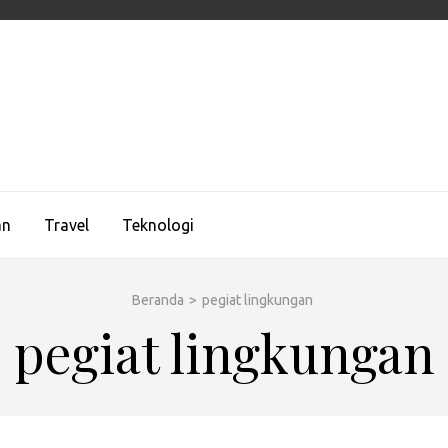
UEMAGZ
ologi, dan Gaya Hidup Global
an
Travel
Teknologi
Beranda
>
pegiat lingkungan
pegiat lingkungan