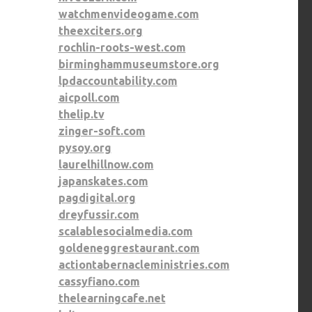
watchmenvideogame.com
theexciters.org
rochlin-roots-west.com
birminghammuseumstore.org
lpdaccountability.com
aicpoll.com
thelip.tv
zinger-soft.com
pysoy.org
laurelhillnow.com
japanskates.com
pagdigital.org
dreyfussir.com
scalablesocialmedia.com
goldeneggrestaurant.com
actiontabernacleministries.com
cassyfiano.com
thelearningcafe.net