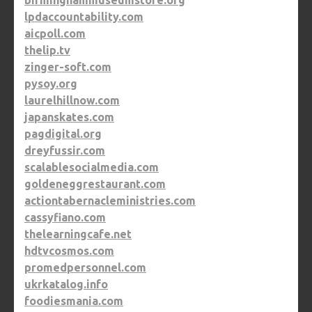
birminghammuseumstore.org
lpdaccountability.com
aicpoll.com
thelip.tv
zinger-soft.com
pysoy.org
laurelhillnow.com
japanskates.com
pagdigital.org
dreyfussir.com
scalablesocialmedia.com
goldeneggrestaurant.com
actiontabernacleministries.com
cassyfiano.com
thelearningcafe.net
hdtvcosmos.com
promedpersonnel.com
ukrkatalog.info
foodiesmania.com