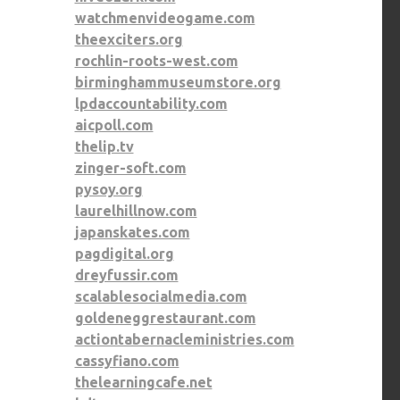
watchmenvideogame.com
theexciters.org
rochlin-roots-west.com
birminghammuseumstore.org
lpdaccountability.com
aicpoll.com
thelip.tv
zinger-soft.com
pysoy.org
laurelhillnow.com
japanskates.com
pagdigital.org
dreyfussir.com
scalablesocialmedia.com
goldeneggrestaurant.com
actiontabernacleministries.com
cassyfiano.com
thelearningcafe.net