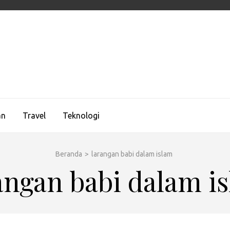
UEMAGZ
ologi, dan Gaya Hidup Global
an
Travel
Teknologi
Beranda
>
larangan babi dalam islam
angan babi dalam i