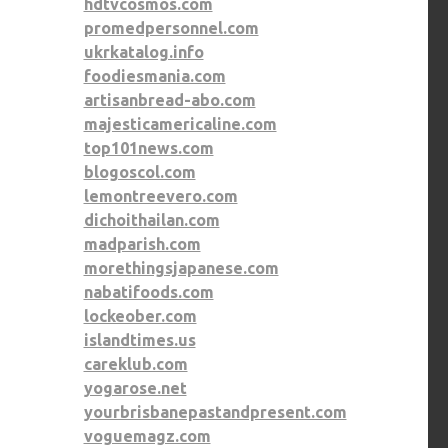
hdtvcosmos.com
promedpersonnel.com
ukrkatalog.info
foodiesmania.com
artisanbread-abo.com
majesticamericaline.com
top101news.com
blogoscol.com
lemontreevero.com
dichoithailan.com
madparish.com
morethingsjapanese.com
nabatifoods.com
lockeober.com
islandtimes.us
careklub.com
yogarose.net
yourbrisbanepastandpresent.com
voguemagz.com