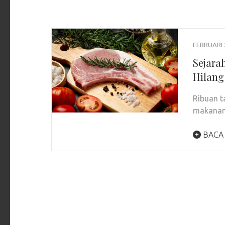
FEBRUARI 
Sejara
Hilang
Ribuan t
makanan 
BACA