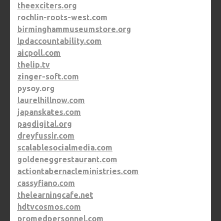
theexciters.org
rochlin-roots-west.com
birminghammuseumstore.org
lpdaccountability.com
aicpoll.com
thelip.tv
zinger-soft.com
pysoy.org
laurelhillnow.com
japanskates.com
pagdigital.org
dreyfussir.com
scalablesocialmedia.com
goldeneggrestaurant.com
actiontabernacleministries.com
cassyfiano.com
thelearningcafe.net
hdtvcosmos.com
promedpersonnel.com