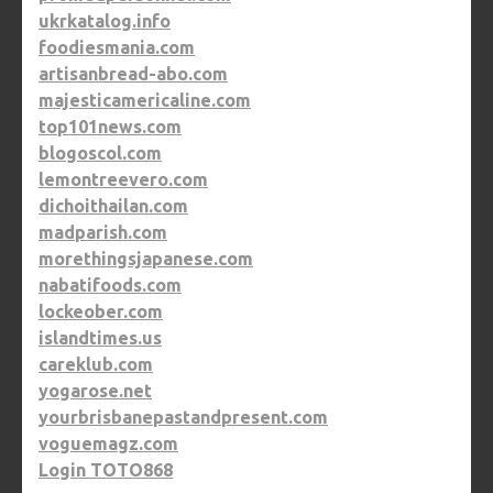
ukrkatalog.info
foodiesmania.com
artisanbread-abo.com
majesticamericaline.com
top101news.com
blogoscol.com
lemontreevero.com
dichoithailan.com
madparish.com
morethingsjapanese.com
nabatifoods.com
lockeober.com
islandtimes.us
careklub.com
yogarose.net
yourbrisbanepastandpresent.com
voguemagz.com
Login TOTO868