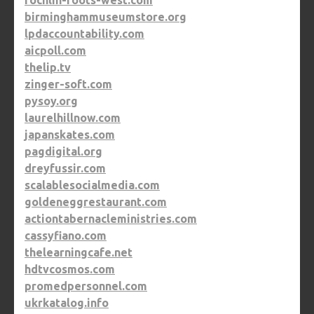
rochlin-roots-west.com
birminghammuseumstore.org
lpdaccountability.com
aicpoll.com
thelip.tv
zinger-soft.com
pysoy.org
laurelhillnow.com
japanskates.com
pagdigital.org
dreyfussir.com
scalablesocialmedia.com
goldeneggrestaurant.com
actiontabernacleministries.com
cassyfiano.com
thelearningcafe.net
hdtvcosmos.com
promedpersonnel.com
ukrkatalog.info