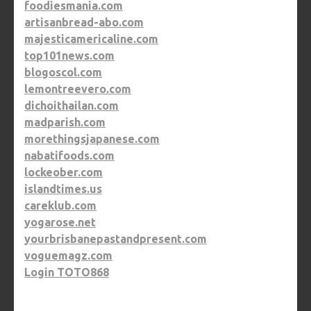
foodiesmania.com
artisanbread-abo.com
majesticamericaline.com
top101news.com
blogoscol.com
lemontreevero.com
dichoithailan.com
madparish.com
morethingsjapanese.com
nabatifoods.com
lockeober.com
islandtimes.us
careklub.com
yogarose.net
yourbrisbanepastandpresent.com
voguemagz.com
Login TOTO868