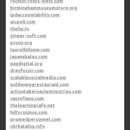
rochlin-roots-west.com
birminghammuseumstore.org
lpdaccountability.com
aicpoll.com
thelip.tv
zinger-soft.com
pysoy.org
laurelhillnow.com
japanskates.com
pagdigital.org
dreyfussir.com
scalablesocialmedia.com
goldeneggrestaurant.com
actiontabernacleministries.com
cassyfiano.com
thelearningcafe.net
hdtvcosmos.com
promedpersonnel.com
ukrkatalog.info