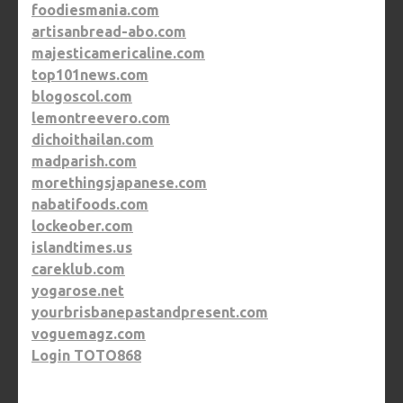
foodiesmania.com
artisanbread-abo.com
majesticamericaline.com
top101news.com
blogoscol.com
lemontreevero.com
dichoithailan.com
madparish.com
morethingsjapanese.com
nabatifoods.com
lockeober.com
islandtimes.us
careklub.com
yogarose.net
yourbrisbanepastandpresent.com
voguemagz.com
Login TOTO868