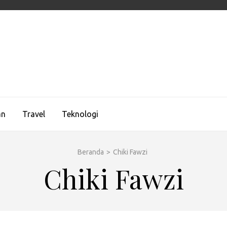
UEMAGZ
ologi, dan Gaya Hidup Global
an
Travel
Teknologi
Beranda
>
Chiki Fawzi
Chiki Fawzi