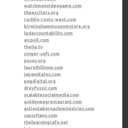
watchmenvideogame.com
theexciters.org
rochlin-roots-west.com
birminghammuseumstore.org
lpdaccountability.com
aicpoll.com
thelip.tv
zinger-soft.com
pysoy.org
laurelhillnow.com
japanskates.com
pagdigital.org
dreyfussir.com
scalablesocialmedia.com
goldeneggrestaurant.com
actiontabernacleministries.com
cassyfiano.com
thelearningcafe.net