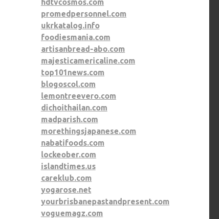
hdtvcosmos.com
promedpersonnel.com
ukrkatalog.info
foodiesmania.com
artisanbread-abo.com
majesticamericaline.com
top101news.com
blogoscol.com
lemontreevero.com
dichoithailan.com
madparish.com
morethingsjapanese.com
nabatifoods.com
lockeober.com
islandtimes.us
careklub.com
yogarose.net
yourbrisbanepastandpresent.com
voguemagz.com