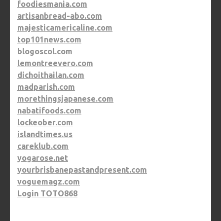
foodiesmania.com
artisanbread-abo.com
majesticamericaline.com
top101news.com
blogoscol.com
lemontreevero.com
dichoithailan.com
madparish.com
morethingsjapanese.com
nabatifoods.com
lockeober.com
islandtimes.us
careklub.com
yogarose.net
yourbrisbanepastandpresent.com
voguemagz.com
Login TOTO868