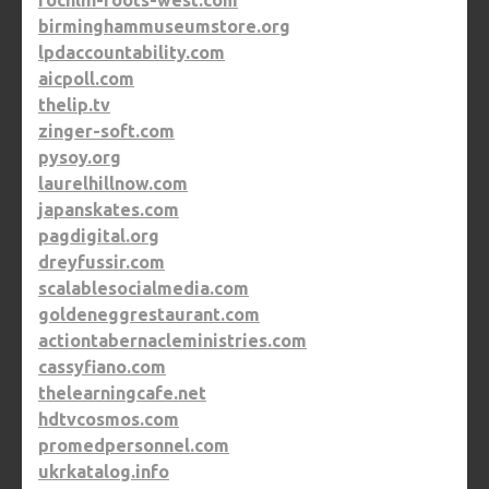
rochlin-roots-west.com
birminghammuseumstore.org
lpdaccountability.com
aicpoll.com
thelip.tv
zinger-soft.com
pysoy.org
laurelhillnow.com
japanskates.com
pagdigital.org
dreyfussir.com
scalablesocialmedia.com
goldeneggrestaurant.com
actiontabernacleministries.com
cassyfiano.com
thelearningcafe.net
hdtvcosmos.com
promedpersonnel.com
ukrkatalog.info