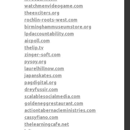
watchmenvideogame.com
theexciters.org
rochlin-roots-west.com
birminghammuseumstore.org
lpdaccountability.com
aicpoll.com
thelip.tv
zinger-soft.com
pysoy.org
laurelhillnow.com
japanskates.com
pagdigital.org
dreyfussir.com
scalablesocialmedia.com
goldeneggrestaurant.com
actiontabernacleministries.com
cassyfiano.com
thelearningcafe.net