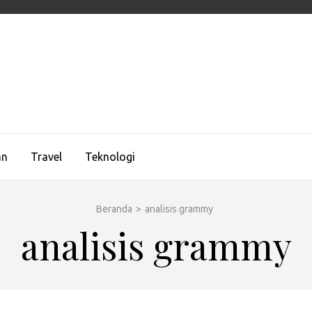
UEMAGZ
ologi, dan Gaya Hidup Global
an
Travel
Teknologi
Beranda
>
analisis grammy
analisis grammy