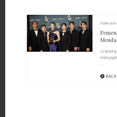
FEBRUARI 
Pemena
Menda
Grammy A
menyajik
…
BACA