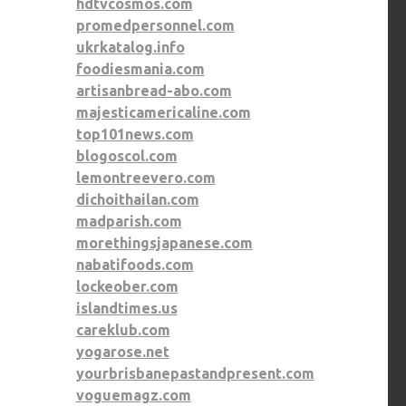
hdtvcosmos.com
promedpersonnel.com
ukrkatalog.info
foodiesmania.com
artisanbread-abo.com
majesticamericaline.com
top101news.com
blogoscol.com
lemontreevero.com
dichoithailan.com
madparish.com
morethingsjapanese.com
nabatifoods.com
lockeober.com
islandtimes.us
careklub.com
yogarose.net
yourbrisbanepastandpresent.com
voguemagz.com